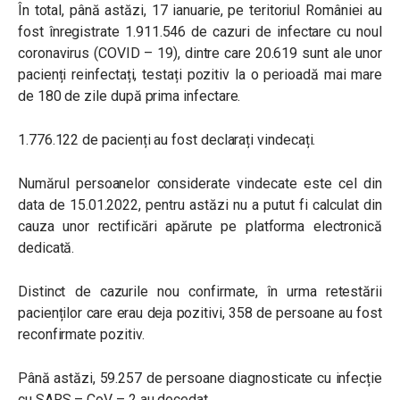
În total, până astăzi, 17 ianuarie, pe teritoriul României au
fost înregistrate 1.911.546 de cazuri de infectare cu noul
coronavirus (COVID – 19), dintre care 20.619 sunt ale unor
pacienți reinfectați, testați pozitiv la o perioadă mai mare
de 180 de zile după prima infectare.
1.776.122 de pacienți au fost declarați vindecați.
Numărul persoanelor considerate vindecate este cel din
data de 15.01.2022, pentru astăzi nu a putut fi calculat din
cauza unor rectificări apărute pe platforma electronică
dedicată.
Distinct de cazurile nou confirmate, în urma retestării
pacienților care erau deja pozitivi, 358 de persoane au fost
reconfirmate pozitiv.
Până astăzi, 59.257 de persoane diagnosticate cu infecție
cu SARS – CoV – 2 au decedat.