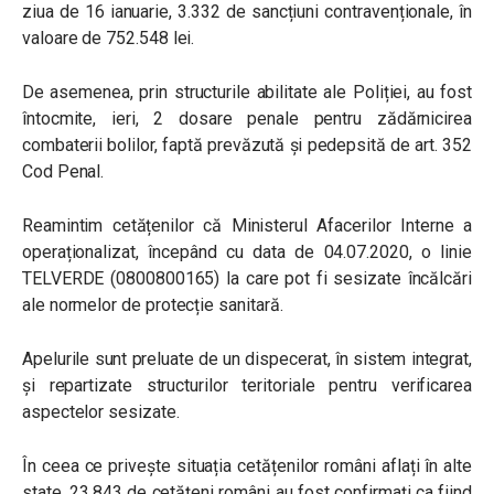
ziua de 16 ianuarie, 3.332 de sancțiuni contravenționale, în
valoare de 752.548 lei.
De asemenea, prin structurile abilitate ale Poliției, au fost
întocmite, ieri, 2 dosare penale pentru zădărnicirea
combaterii bolilor, faptă prevăzută și pedepsită de art. 352
Cod Penal.
Reamintim cetățenilor că Ministerul Afacerilor Interne a
operaționalizat, începând cu data de 04.07.2020, o linie
TELVERDE (0800800165) la care pot fi sesizate încălcări
ale normelor de protecție sanitară.
Apelurile sunt preluate de un dispecerat, în sistem integrat,
și repartizate structurilor teritoriale pentru verificarea
aspectelor sesizate.
În ceea ce privește situația cetățenilor români aflați în alte
state, 23.843 de cetățeni români au fost confirmați ca fiind