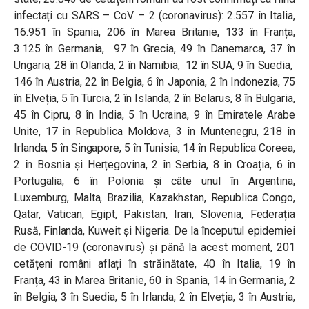
infectați cu SARS – CoV – 2 (coronavirus): 2.557 în Italia,
16.951 în Spania, 206 în Marea Britanie, 133 în Franța,
3.125 în Germania, 97 în Grecia, 49 în Danemarca, 37 în
Ungaria, 28 în Olanda, 2 în Namibia, 12 în SUA, 9 în Suedia,
146 în Austria, 22 în Belgia, 6 în Japonia, 2 în Indonezia, 75
în Elveția, 5 în Turcia, 2 în Islanda, 2 în Belarus, 8 în Bulgaria,
45 în Cipru, 8 în India, 5 în Ucraina, 9 în Emiratele Arabe
Unite, 17 în Republica Moldova, 3 în Muntenegru, 218 în
Irlanda, 5 în Singapore, 5 în Tunisia, 14 în Republica Coreea,
2 în Bosnia și Herțegovina, 2 în Serbia, 8 în Croația, 6 în
Portugalia, 6 în Polonia și câte unul în Argentina,
Luxemburg, Malta, Brazilia, Kazakhstan, Republica Congo,
Qatar, Vatican, Egipt, Pakistan, Iran, Slovenia, Federația
Rusă, Finlanda, Kuweit și Nigeria. De la începutul epidemiei
de COVID-19 (coronavirus) și până la acest moment, 201
cetățeni români aflați în străinătate, 40 în Italia, 19 în
Franța, 43 în Marea Britanie, 60 în Spania, 14 în Germania, 2
în Belgia, 3 în Suedia, 5 în Irlanda, 2 în Elveția, 3 în Austria,