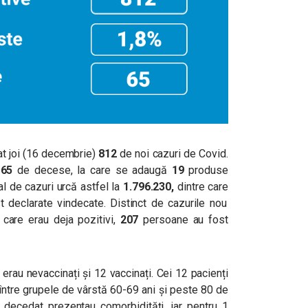
at joi (16 decembrie)
812
de noi cazuri de Covid.
65
de decese, la care se adaugă
19
produse
al de cazuri urcă astfel la
1.796.230
,
dintre care
t declarate vindecate. Distinct de cazurile nou
r care erau deja pozitivi,
207
persoane au fost
 erau nevaccinați și 12 vaccinați. Cei 12 pacienți
între grupele de vârstă 60-69 ani și peste 80 de
au decedat prezentau comorbidități, iar pentru 1