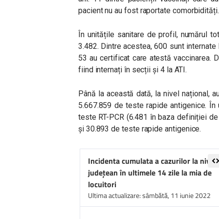
pacient nu au fost raportate comorbidități.
În unitățile sanitare de profil, numărul
3.482. Dintre acestea, 600 sunt internate l
53 au certificat care atestă vaccinarea. Di
fiind internați în secții și 4 la ATI.
Până la această dată, la nivel național, 
5.667.859 de teste rapide antigenice. În
teste RT-PCR (6.481 în baza definiției de 
și 30.893 de teste rapide antigenice.