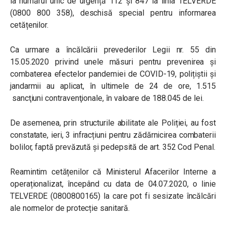
la numărul unic de urgență 112 și 847 la linia TELVERDE
(0800 800 358), deschisă special pentru informarea
cetățenilor.
Ca urmare a încălcării prevederilor Legii nr. 55 din
15.05.2020 privind unele măsuri pentru prevenirea și
combaterea efectelor pandemiei de COVID-19, polițiștii și
jandarmii au aplicat, în ultimele de 24 de ore, 1.515
sancţiuni contravenţionale, în valoare de 188.045 de lei.
De asemenea, prin structurile abilitate ale Poliției, au fost
constatate, ieri, 3 infracțiuni pentru zădărnicirea combaterii
bolilor, faptă prevăzută și pedepsită de art. 352 Cod Penal.
Reamintim cetățenilor că Ministerul Afacerilor Interne a
operaționalizat, începând cu data de 04.07.2020, o linie
TELVERDE (0800800165) la care pot fi sesizate încălcări
ale normelor de protecție sanitară.