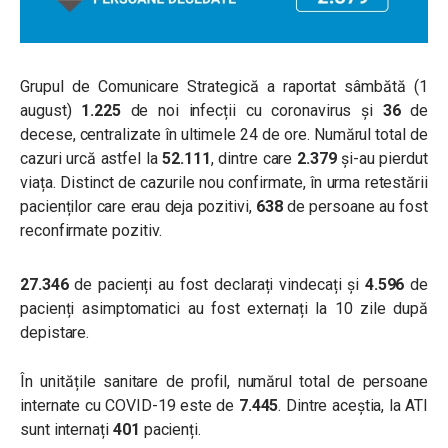
Grupul de Comunicare Strategică a raportat sâmbătă (1
august)
1.225
de noi infecții cu coronavirus și
36
de
decese, centralizate în ultimele 24 de ore. Numărul total de
cazuri urcă astfel la
52.111
, dintre care
2.379
și-au pierdut
viața. Distinct de cazurile nou confirmate, în urma retestării
pacienților care erau deja pozitivi,
638
de persoane au fost
reconfirmate pozitiv.
27.346
de pacienți au fost declarați vindecați și
4.596
de
pacienți asimptomatici au fost externați la 10 zile după
depistare.
În unitățile sanitare de profil, numărul total de persoane
internate cu COVID-19 este de
7.445
. Dintre aceștia, la ATI
sunt internați
401
pacienți.