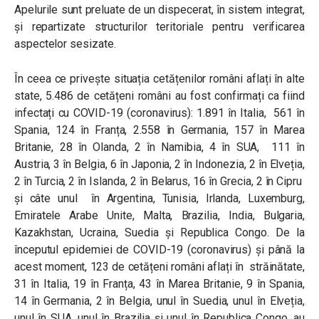
Apelurile sunt preluate de un dispecerat, în sistem integrat,
și repartizate structurilor teritoriale pentru verificarea
aspectelor sesizate.
În ceea ce privește situația cetățenilor români aflați în alte
state, 5.486 de cetățeni români au fost confirmați ca fiind
infectați cu COVID-19 (coronavirus): 1.891 în Italia, 561 în
Spania, 124 în Franța, 2.558 în Germania, 157 în Marea
Britanie, 28 în Olanda, 2 în Namibia, 4 în SUA, 111 în
Austria, 3 în Belgia, 6 în Japonia, 2 în Indonezia, 2 în Elveția,
2 în Turcia, 2 în Islanda, 2 în Belarus, 16 în Grecia, 2 în Cipru
și câte unul în Argentina, Tunisia, Irlanda, Luxemburg,
Emiratele Arabe Unite, Malta, Brazilia, India, Bulgaria,
Kazakhstan, Ucraina, Suedia și Republica Congo. De la
începutul epidemiei de COVID-19 (coronavirus) și până la
acest moment, 123 de cetățeni români aflați în străinătate,
31 în Italia, 19 în Franța, 43 în Marea Britanie, 9 în Spania,
14 în Germania, 2 în Belgia, unul în Suedia, unul în Elveția,
unul în SUA, unul în Brazilia și unul în Republica Congo, au