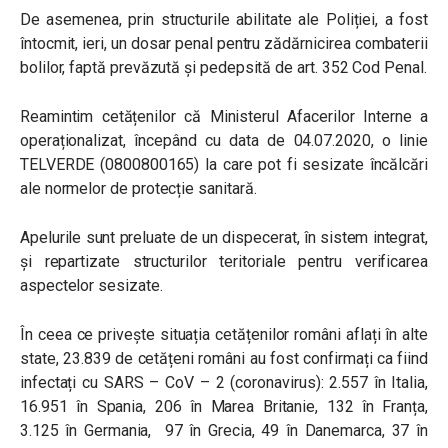
De asemenea, prin structurile abilitate ale Poliției, a fost
întocmit, ieri, un dosar penal pentru zădărnicirea combaterii
bolilor, faptă prevăzută și pedepsită de art. 352 Cod Penal.
Reamintim cetățenilor că Ministerul Afacerilor Interne a
operaționalizat, începând cu data de 04.07.2020, o linie
TELVERDE (0800800165) la care pot fi sesizate încălcări
ale normelor de protecție sanitară.
Apelurile sunt preluate de un dispecerat, în sistem integrat,
și repartizate structurilor teritoriale pentru verificarea
aspectelor sesizate.
În ceea ce privește situația cetățenilor români aflați în alte
state, 23.839 de cetățeni români au fost confirmați ca fiind
infectați cu SARS – CoV – 2 (coronavirus): 2.557 în Italia,
16.951 în Spania, 206 în Marea Britanie, 132 în Franța,
3.125 în Germania, 97 în Grecia, 49 în Danemarca, 37 în