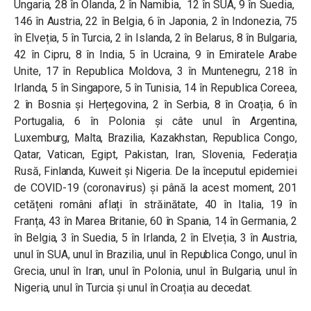
Ungaria, 28 în Olanda, 2 în Namibia, 12 în SUA, 9 în Suedia,
146 în Austria, 22 în Belgia, 6 în Japonia, 2 în Indonezia, 75
în Elveția, 5 în Turcia, 2 în Islanda, 2 în Belarus, 8 în Bulgaria,
42 în Cipru, 8 în India, 5 în Ucraina, 9 în Emiratele Arabe
Unite, 17 în Republica Moldova, 3 în Muntenegru, 218 în
Irlanda, 5 în Singapore, 5 în Tunisia, 14 în Republica Coreea,
2 în Bosnia și Herțegovina, 2 în Serbia, 8 în Croația, 6 în
Portugalia, 6 în Polonia și câte unul în Argentina,
Luxemburg, Malta, Brazilia, Kazakhstan, Republica Congo,
Qatar, Vatican, Egipt, Pakistan, Iran, Slovenia, Federația
Rusă, Finlanda, Kuweit și Nigeria. De la începutul epidemiei
de COVID-19 (coronavirus) și până la acest moment, 201
cetățeni români aflați în străinătate, 40 în Italia, 19 în
Franța, 43 în Marea Britanie, 60 în Spania, 14 în Germania, 2
în Belgia, 3 în Suedia, 5 în Irlanda, 2 în Elveția, 3 în Austria,
unul în SUA, unul în Brazilia, unul în Republica Congo, unul în
Grecia, unul în Iran, unul în Polonia, unul în Bulgaria, unul în
Nigeria, unul în Turcia și unul în Croația au decedat.