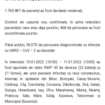
1.760.487 de pacienți au fost declarați vindecați.
Distinct de cazurile nou confirmate, în urma retestării
pacienților care erau deja pozitivi, 468 de persoane au fost
reconfirmate pozitiv.
Până astăzi, 59.070 de persoane diagnosticate cu infecție
cu SARS – CoV – 2 au decedat.
În intervalul 10.01.2022 (10:00) – 11.01.2022 (10:00) au
fost raportate de către INSP 43 de decese (22 bărbați și
21 femei), ale unor pacienți infectați cu noul coronavirus,
internați în spitalele din Bihor, Botoșani, Caraș-Severin,
Călărași, Cluj, Constanța, Covasna, Dâmbovița, Dolj, Galați,
Giurgiu, Hunedoara, Iași, Ilfov, Maramureș, Mureș, Neamț,
Prahova, Satu Mare, Sălaj, Suceava, Teleorman și
Municipiul București.