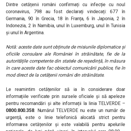
Dintre cetățenii români confirmați cu infecție cu noul
coronavirus, 798 au fost declarați vindecați: 677 în
Germania, 90 în Grecia, 18 în Franța, 6 în Japonia, 2 în
Indonezia, 2 în Namibia, unul în Luxemburg, unul în Tunisia
și unul în Argentina.
Notă: aceste date sunt obținute de misiunile diplomatice și
oficiile consulare ale României în străinătate, fie de la
autoritățile competente din statele de reședință, în măsura
în care aceste date fac obiectul comunicării publice, fie în
mod direct de la cetățenii români din străinătate.
Le reamintim cetățenilor să ia în considerare doar
informațiile verificate prin sursele oficiale și să apeleze
pentru recomandări și alte informații la linia TELVERDE –
0800.800.358
. Numărul TELVERDE nu este un număr de
urgență, este o linie telefonică alocată strict pentru
informarea cetățenilor și este valabilă pentru apelurile