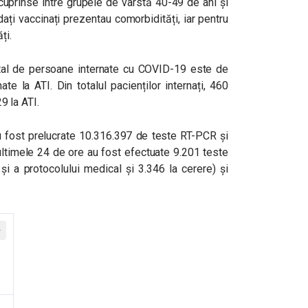
cuprinse între grupele de vârstă 40-49 de ani și
ați vaccinați prezentau comorbidități, iar pentru
ți.
 total de persoane internate cu COVID-19 este de
te la ATI. Din totalul pacienților internați, 460
29 la ATI.
au fost prelucrate 10.316.397 de teste RT-PCR și
ultimele 24 de ore au fost efectuate 9.201 teste
și a protocolului medical și 3.346 la cerere) și