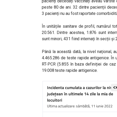
pacienți decedați vaccinați aveau vârste 
peste 80 de ani. 32 dintre pacienții deced
3 pacienți nu au fost raportate comorbidită
În unitățile sanitare de profil, numărul
20.561. Dintre acestea, 1.876 sunt interna
sunt minori, 431 fiind internați în secții și 
Până la această dată, la nivel național, 
4.465.286 de teste rapide antigenice. În 
RT-PCR (5.855 în baza definiției de caz 
19.008 teste rapide antigenice.