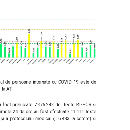
 total de persoane internate cu COVID-19 este de
 la ATI.
 au fost prelucrate 7.376.243 de teste RT-PCR și
ltimele 24 de ore au fost efectuate 11.111 teste
și a protocolului medical și 6.483 la cerere) și