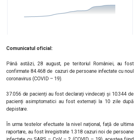
Comunicatul oficial:
Până astăzi, 28 august, pe teritoriul României, au fost
confirmate 84.468 de cazuri de persoane infectate cu noul
coronavirus (COVID – 19).
37.056 de pacienți au fost declarați vindecați și 10.344 de
pacienți asimptomatici au fost externați la 10 zile după
depistare.
În urma testelor efectuate la nivel național, față de ultima
raportare, au fost înregistrate 1.318 cazuri noi de persoane
infectate cu SARS – CoV – 2 (COVID – 19), acestea fiind