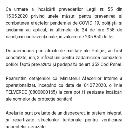
Ca urmare a încălcării prevederilor Legii nr. 55 din
15.05.2020 privind unele măsuri pentru prevenirea și
combaterea efectelor pandemiei de COVID-19, polițiștii și
jandarmii au aplicat, în ultimele de 24 de ore 958 de
sancţiuni contravenţionale, în valoare de 235.850 de lei.
De asemenea, prin structurile abilitate ale Poliției, au fost
constatate, ieri, 3 infracțiuni pentru zădărnicirea combaterii
bolilor, faptă prevăzută și pedepsită de art. 352 Cod Penal.
Reamintim cetățenilor că Ministerul Afacerilor Interne a
operaționalizat, începând cu data de 04.07.2020, o linie
TELVERDE (0800800165) la care pot fi sesizate încălcări
ale normelor de protecție sanitară.
Apelurile sunt preluate de un dispecerat, în sistem integrat,
și repartizate structurilor teritoriale pentru verificarea
aspectelor sesizate.