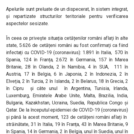
Apelurile sunt preluate de un dispecerat, în sistem integrat,
și repartizate structurilor teritoriale pentru verificarea
aspectelor sesizate.
În ceea ce privește situația cetățenilor români aflați în alte
state, 5.626 de cetățeni români au fost confirmați ca fiind
infectați cu COVID-19 (coronavirus): 1.891 în Italia, 570 în
Spania, 124 în Franța, 2.672 în Germania, 157 în Marea
Britanie, 28 în Olanda, 2 în Namibia, 4 în SUA, 111 în
Austria, 17 în Belgia, 6 în Japonia, 2 în Indonezia, 2 în
Elveția, 2 în Turcia, 2 în Islanda, 2 în Belarus, 18 în Grecia, 2
în Cipru și câte unul în Argentina, Tunisia, Irlanda,
Luxemburg, Emiratele Arabe Unite, Malta, Brazilia, India,
Bulgaria, Kazakhstan, Ucraina, Suedia, Republica Congo și
Qatar. De la începutul epidemiei de COVID-19 (coronavirus)
și până la acest moment, 123 de cetățeni români aflați în
străinătate, 31 în Italia, 19 în Franța, 43 în Marea Britanie, 9
în Spania, 14 în Germania, 2 în Belgia, unul în Suedia, unul în