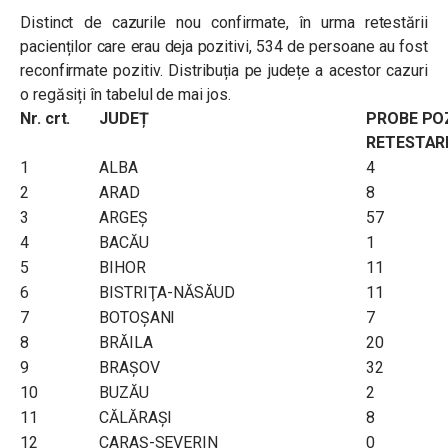
Distinct de cazurile nou confirmate, în urma retestării
pacienților care erau deja pozitivi, 534 de persoane au fost
reconfirmate pozitiv. Distribuția pe județe a acestor cazuri
o regăsiți în tabelul de mai jos.
Nr. crt.
JUDEȚ
PROBE POZ
RETESTAR
1
ALBA
4
2
ARAD
8
3
ARGEŞ
57
4
BACĂU
1
5
BIHOR
11
6
BISTRIŢA-NĂSĂUD
11
7
BOTOŞANI
7
8
BRĂILA
20
9
BRAŞOV
32
10
BUZĂU
2
11
CĂLĂRAŞI
8
12
CARAŞ-SEVERIN
0