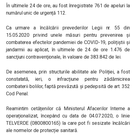
În ultimele 24 de ore, au fost înregistrate 761 de apeluri la
numărul unic de urgență 112.
Ca urmare a încălcării prevederilor Legii nr. 55 din
15.05.2020 privind unele măsuri pentru prevenirea și
combaterea efectelor pandemiei de COVID-19, polițiștii și
jandarmii au aplicat, în ultimele de 24 de ore 1.476 de
sancţiuni contravenţionale, în valoare de 383.842 de lei.
De asemenea, prin structurile abilitate ale Poliției, a fost
constatată, ieri, o infracțiune pentru zădărnicirea
combaterii bolilor, faptă prevăzută și pedepsită de art. 352
Cod Penal.
Reamintim cetățenilor că Ministerul Afacerilor Interne a
operaționalizat, începând cu data de 04.07.2020, o linie
TELVERDE (0800800165) la care pot fi sesizate încălcări
ale normelor de protecție sanitară.