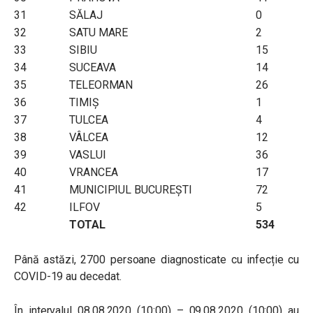
31
SĂLAJ
0
32
SATU MARE
2
33
SIBIU
15
34
SUCEAVA
14
35
TELEORMAN
26
36
TIMIŞ
1
37
TULCEA
4
38
VÂLCEA
12
39
VASLUI
36
40
VRANCEA
17
41
MUNICIPIUL BUCUREŞTI
72
42
ILFOV
5
TOTAL
534
Până astăzi, 2700 persoane diagnosticate cu infecție cu
COVID-19 au decedat.
În intervalul 08.08.2020 (10:00) – 09.08.2020 (10:00) au