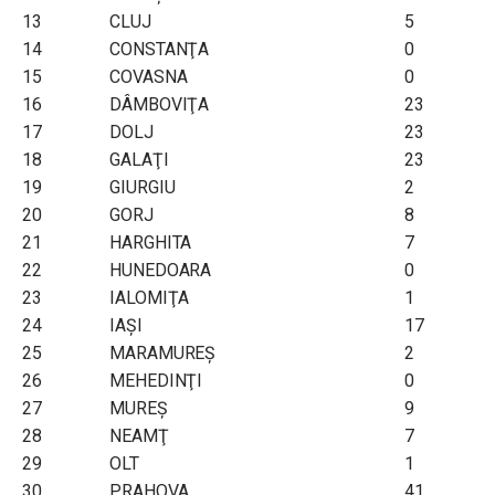
13
CLUJ
5
14
CONSTANŢA
0
15
COVASNA
0
16
DÂMBOVIŢA
23
17
DOLJ
23
18
GALAŢI
23
19
GIURGIU
2
20
GORJ
8
21
HARGHITA
7
22
HUNEDOARA
0
23
IALOMIŢA
1
24
IAŞI
17
25
MARAMUREŞ
2
26
MEHEDINŢI
0
27
MUREŞ
9
28
NEAMŢ
7
29
OLT
1
30
PRAHOVA
41