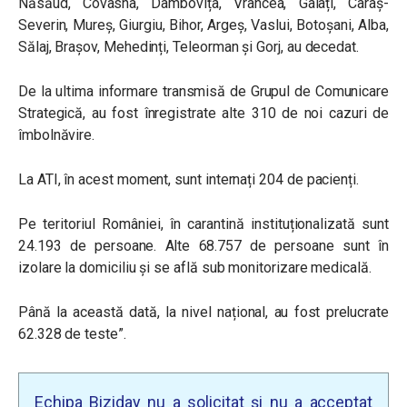
Năsăud, Covasna, Dâmbovița, Vrancea, Galați, Caraș-
Severin, Mureș, Giurgiu, Bihor, Argeș, Vaslui, Botoșani, Alba,
Sălaj, Brașov, Mehedinți, Teleorman și Gorj, au decedat.
De la ultima informare transmisă de Grupul de Comunicare
Strategică, au fost înregistrate alte 310 de noi cazuri de
îmbolnăvire.
La ATI, în acest moment, sunt internați 204 de pacienți.
Pe teritoriul României, în carantină instituționalizată sunt
24.193 de persoane. Alte 68.757 de persoane sunt în
izolare la domiciliu și se află sub monitorizare medicală.
Până la această dată, la nivel național, au fost prelucrate
62.328 de teste”.
Echipa Biziday nu a solicitat și nu a acceptat