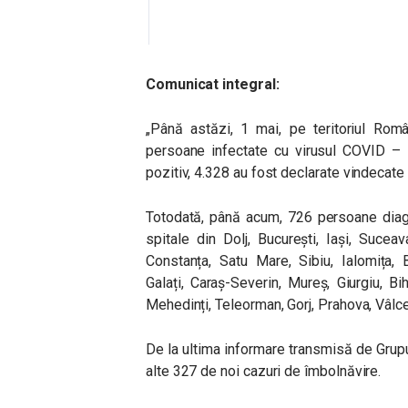
Comunicat integral:
„Până astăzi, 1 mai, pe teritoriul Rom
persoane infectate cu virusul COVID – 1
pozitiv, 4.328 au fost declarate vindecate 
Totodată, până acum, 726 persoane diagn
spitale din Dolj, București, Iași, Sucea
Constanța, Satu Mare, Sibiu, Ialomița, 
Galați, Caraș-Severin, Mureș, Giurgiu, Bih
Mehedinți, Teleorman, Gorj, Prahova, Vâlce
De la ultima informare transmisă de Grupu
alte 327 de noi cazuri de îmbolnăvire.