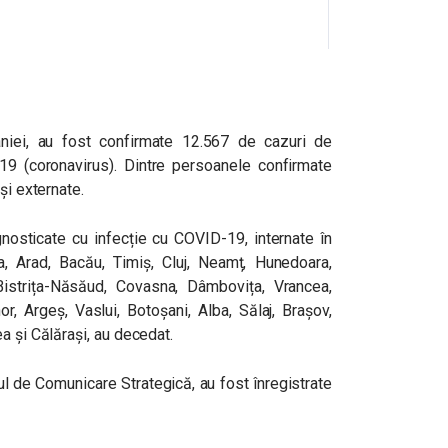
âniei, au fost confirmate 12.567 de cazuri de
9 (coronavirus). Dintre persoanele confirmate
și externate.
osticate cu infecție cu COVID-19, internate în
va, Arad, Bacău, Timiș, Cluj, Neamț, Hunedoara,
Bistrița-Năsăud, Covasna, Dâmbovița, Vrancea,
or, Argeș, Vaslui, Botoșani, Alba, Sălaj, Brașov,
a și Călărași, au decedat.
l de Comunicare Strategică, au fost înregistrate