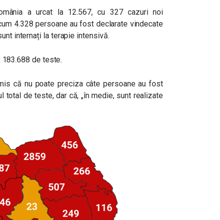
omânia a urcat la 12.567, cu 327 cazuri noi
 acum 4.328 persoane au fost declarate vindecate
nt internați la terapie intensivă.
l, 183.688 de teste.
mis că nu poate preciza câte persoane au fost
 total de teste, dar că, „în medie, sunt realizate