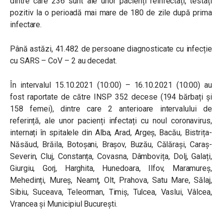
dintre care 236 sunt ale unor pacienți reinfectați, testați
pozitiv la o perioadă mai mare de 180 de zile după prima
infectare.
Până astăzi, 41.482 de persoane diagnosticate cu infecție
cu SARS – CoV – 2 au decedat.
În intervalul 15.10.2021 (10:00) – 16.10.2021 (10:00) au
fost raportate de către INSP 352 decese (194 bărbați și
158 femei), dintre care 2 anterioare intervalului de
referință, ale unor pacienți infectați cu noul coronavirus,
internați în spitalele din Alba, Arad, Argeș, Bacău, Bistrița-
Năsăud, Brăila, Botoșani, Brașov, Buzău, Călărași, Caraș-
Severin, Cluj, Constanța, Covasna, Dâmbovița, Dolj, Galați,
Giurgiu, Gorj, Harghita, Hunedoara, Ilfov, Maramureș,
Mehedinți, Mureș, Neamț, Olt, Prahova, Satu Mare, Sălaj,
Sibiu, Suceava, Teleorman, Timiș, Tulcea, Vaslui, Vâlcea,
Vrancea și Municipiul București.