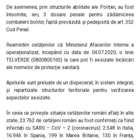
De asemenea, prin structurile abilitate ale Poliției, au fost
întocmite, ieri, 3 dosare penale pentru zădărnicirea
combaterii bolilor, faptă prevăzută și pedepsită de art. 352
Cod Penal.
Reamintim cetățenilor că Ministerul Afacerilor Interne a
operaționalizat, începând cu data de 04.07.2020, o linie
TELVERDE (0800800165) la care pot fi sesizate încălcări
ale normelor de protecție sanitară.
Apelurile sunt preluate de un dispecerat, în sistem integrat,
și repartizate structurilor teritoriale pentru verificarea
aspectelor sesizate.
În ceea ce privește situația cetățenilor români aflați în alte
state, 23.762 de cetățeni români au fost confirmați ca fiind
infectați cu SARS – CoV – 2 (coronavirus): 2.548 în Italia,
16.946 în Spania, 199 în Marea Britanie, 130 în Franța,