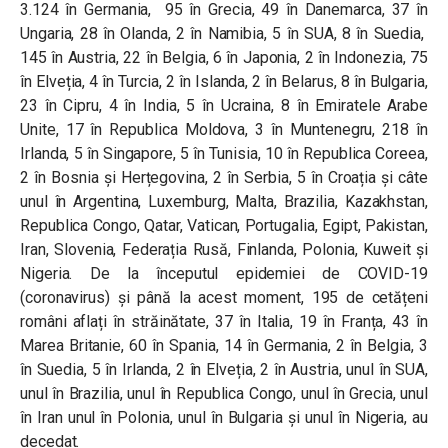
3.124 în Germania, 95 în Grecia, 49 în Danemarca, 37 în
Ungaria, 28 în Olanda, 2 în Namibia, 5 în SUA, 8 în Suedia,
145 în Austria, 22 în Belgia, 6 în Japonia, 2 în Indonezia, 75
în Elveția, 4 în Turcia, 2 în Islanda, 2 în Belarus, 8 în Bulgaria,
23 în Cipru, 4 în India, 5 în Ucraina, 8 în Emiratele Arabe
Unite, 17 în Republica Moldova, 3 în Muntenegru, 218 în
Irlanda, 5 în Singapore, 5 în Tunisia, 10 în Republica Coreea,
2 în Bosnia și Herțegovina, 2 în Serbia, 5 în Croația și câte
unul în Argentina, Luxemburg, Malta, Brazilia, Kazakhstan,
Republica Congo, Qatar, Vatican, Portugalia, Egipt, Pakistan,
Iran, Slovenia, Federația Rusă, Finlanda, Polonia, Kuweit și
Nigeria. De la începutul epidemiei de COVID-19
(coronavirus) și până la acest moment, 195 de cetățeni
români aflați în străinătate, 37 în Italia, 19 în Franța, 43 în
Marea Britanie, 60 în Spania, 14 în Germania, 2 în Belgia, 3
în Suedia, 5 în Irlanda, 2 în Elveția, 2 în Austria, unul în SUA,
unul în Brazilia, unul în Republica Congo, unul în Grecia, unul
în Iran unul în Polonia, unul în Bulgaria și unul în Nigeria, au
decedat.