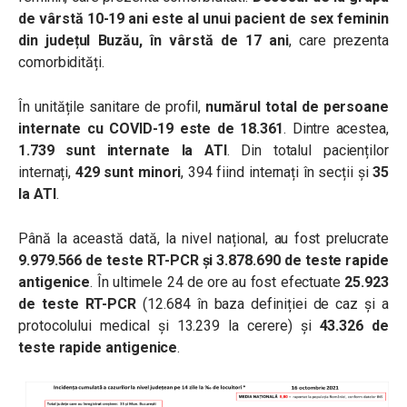
de vârstă 10-19 ani este al unui pacient de sex feminin
din județul Buzău, în vârstă de 17 ani
, care prezenta
comorbidități.
În unitățile sanitare de profil,
numărul total de persoane
internate cu COVID-19 este de 18.361
. Dintre acestea,
1.739 sunt internate la ATI
. Din totalul pacienților
internați,
429 sunt minori
, 394 fiind internați în secții și
35
la ATI
.
Până la această dată, la nivel național, au fost prelucrate
9.979.566 de teste RT-PCR și 3.878.690 de teste rapide
antigenice
. În ultimele 24 de ore au fost efectuate
25.923
de teste RT-PCR
(12.684 în baza definiției de caz și a
protocolului medical și 13.239 la cerere) și
43.326 de
teste rapide antigenice
.