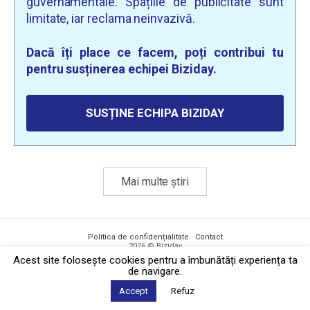
guvernamentale. Spațiile de publicitate sunt
limitate, iar reclama neinvazivă.
Dacă îți place ce facem, poți contribui tu
pentru susținerea echipei Biziday.
SUSȚINE ECHIPA BIZIDAY
Mai multe știri
Politica de confidențialitate
·
Contact
2026 © Biziday
Acest site foloseşte cookies pentru a îmbunătăți experiența ta
de navigare.
Accept
Refuz