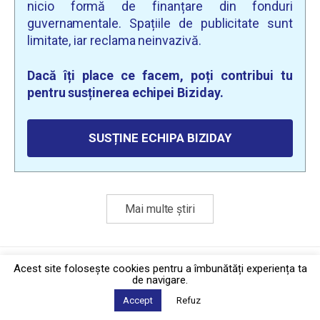
nicio formă de finanțare din fonduri
guvernamentale. Spațiile de publicitate sunt
limitate, iar reclama neinvazivă.
Dacă îți place ce facem, poți contribui tu
pentru susținerea echipei Biziday.
SUSȚINE ECHIPA BIZIDAY
Mai multe știri
Politica de confidențialitate
·
Contact
Acest site foloseşte cookies pentru a îmbunătăți experiența ta
2026 © Biziday
de navigare.
Accept
Refuz