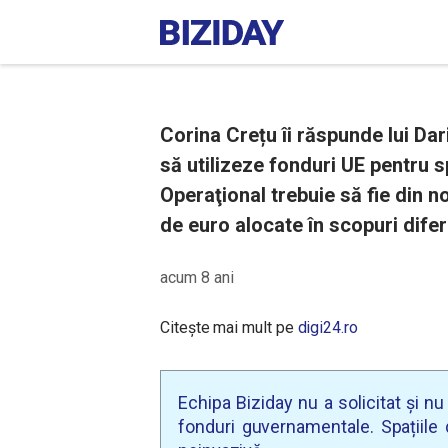
Corina Crețu îi răspunde lui D
să utilizeze fonduri UE pentru s
Operaţional trebuie să fie din n
de euro alocate în scopuri difer
acum 8 ani
Citește mai mult pe
digi24.ro
Echipa Biziday nu a solicitat și n
fonduri guvernamentale. Spațiile d