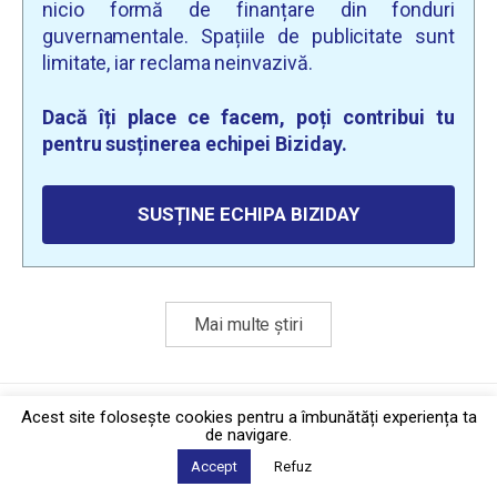
nicio formă de finanțare din fonduri
guvernamentale. Spațiile de publicitate sunt
limitate, iar reclama neinvazivă.
Dacă îți place ce facem, poți contribui tu
pentru susținerea echipei Biziday.
SUSȚINE ECHIPA BIZIDAY
Mai multe știri
Politica de confidențialitate
·
Contact
Acest site foloseşte cookies pentru a îmbunătăți experiența ta
2026 © Biziday
de navigare.
Accept
Refuz