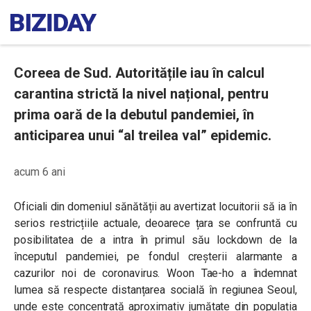
Coreea de Sud. Autoritățile iau în calcul
carantina strictă la nivel național, pentru
prima oară de la debutul pandemiei, în
anticiparea unui “al treilea val” epidemic.
acum 6 ani
Oficiali din domeniul sănătății au avertizat locuitorii să ia în
serios restricțiile actuale, deoarece țara se confruntă cu
posibilitatea de a intra în primul său lockdown de la
începutul pandemiei, pe fondul creșterii alarmante a
cazurilor noi de coronavirus. Woon Tae-ho a îndemnat
lumea să respecte distanțarea socială în regiunea Seoul,
unde este concentrată aproximativ jumătate din populația