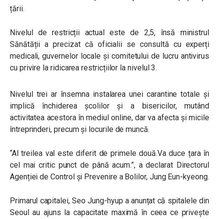
țării.
Nivelul de restricții actual este de 2,5, însă ministrul
Sănătății a precizat că oficialii se consultă cu experți
medicali, guvernelor locale și comitetului de lucru antivirus
cu privire la ridicarea restricțiilor la nivelul 3.
Nivelul trei ar însemna instalarea unei carantine totale și
implică închiderea școlilor și a bisericilor, mutând
activitatea acestora în mediul online, dar va afecta și micile
întreprinderi, precum și locurile de muncă.
“Al treilea val este diferit de primele două.Va duce țara în
cel mai critic punct de până acum.”
, a declarat Directorul
Agenției de Control și Prevenire a Bolilor, Jung Eun-kyeong.
Primarul capitalei, Seo Jung-hyup a anunțat că spitalele din
Seoul au ajuns la capacitate maximă în ceea ce privește