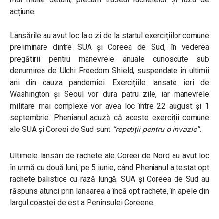
acțiune.
Lansările au avut loc la o zi de la startul exercițiilor comune
preliminare dintre SUA și Coreea de Sud, în vederea
pregătirii pentru manevrele anuale cunoscute sub
denumirea de Ulchi Freedom Shield, suspendate în ultimii
ani din cauza pandemiei. Exercițiile lansate ieri de
Washington și Seoul vor dura patru zile, iar manevrele
militare mai complexe vor avea loc între 22 august și 1
septembrie. Phenianul acuză că aceste exerciții comune
ale SUA și Coreei de Sud sunt
“repetiții pentru o invazie”.
Ultimele lansări de rachete ale Coreei de Nord au avut loc
în urmă cu două luni, pe 5 iunie, când Phenianul a testat opt
rachete balistice cu rază lungă. SUA și Coreea de Sud au
răspuns atunci prin lansarea a încă opt rachete, în apele din
largul coastei de est a Peninsulei Coreene.