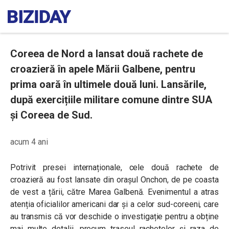
Coreea de Nord a lansat două rachete de
croazieră în apele Mării Galbene, pentru
prima oară în ultimele două luni. Lansările,
după exercițiile militare comune dintre SUA
și Coreea de Sud.
acum 4 ani
Potrivit presei internaționale, cele două rachete de
croazieră au fost lansate din orașul Onchon, de pe coasta
de vest a țării, către Marea Galbenă. Evenimentul a atras
atenția oficialilor americani dar și a celor sud-coreeni, care
au transmis că vor deschide o investigație pentru a obține
mai multe detalii, precum traseul rachetelor și raza de