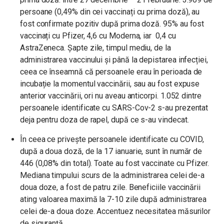
persoane (0,49% din cei vaccinați cu prima doză), au
fost confirmate pozitiv după prima doză. 95% au fost
vaccinați cu Pfizer, 4,6 cu Moderna, iar 0,4 cu
AstraZeneca.
Șapte zile, timpul mediu, de la
administrarea vaccinului și până la depistarea infecției,
ceea ce înseamnă că persoanele erau în perioada de
incubație la momentul vaccinării, sau au fost expuse
anterior vaccinării, ori nu aveau anticorpi. 1.052 dintre
persoanele identificate cu SARS-Cov-2 s-au prezentat
deja pentru doza de rapel, după ce s-au vindecat.
În ceea ce privește persoanele identificate cu COVID,
după a doua doză, de la 17 ianuarie, sunt în număr de
446 (0,08% din total). Toate au fost vaccinate cu Pfizer.
Mediana timpului scurs de la administrarea celei de-a
doua doze, a fost de patru zile. Beneficiile vaccinării
ating valoarea maximă la 7-10 zile după administrarea
celei de-a doua doze. Accentuez necesitatea măsurilor
de siguranță.