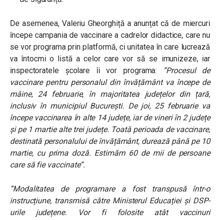
De asemenea, Valeriu Gheorghiță a anunțat că de miercuri
începe campania de vaccinare a cadrelor didactice, care nu
se vor programa prin platformă, ci unitatea în care lucrează
va întocmi o listă a celor care vor să se imunizeze, iar
inspectoratele școlare îi vor programa:
”Procesul de
vaccinare pentru personalul din învățământ va începe de
mâine, 24 februarie, în majoritatea județelor din țară,
inclusiv în municipiul București. De joi, 25 februarie va
începe vaccinarea în alte 14 județe, iar de vineri în 2 județe
și pe 1 martie alte trei județe.
Toată perioada de vaccinare,
destinată personalului de învățământ, durează până pe 10
martie, cu prima doză. Estimăm 60 de mii de persoane
care să fie vaccinate”.
”Modalitatea de programare a fost transpusă într-o
instrucțiune, transmisă către Ministerul Educației și DSP-
urile județene. Vor fi folosite atât vaccinuri