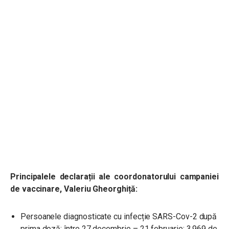
Principalele declarații ale coordonatorului campaniei
de vaccinare, Valeriu Gheorghiță:
Persoanele diagnosticate cu infecție SARS-Cov-2 după
prima doză: între 27 decembrie – 21 februarie: 3.969 de