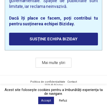
guvernamentale. Spațiile de publicitate sunt
limitate, iar reclama neinvazivă.
Dacă îți place ce facem, poți contribui tu
pentru susținerea echipei Biziday.
SUSȚINE ECHIPA BIZIDAY
Mai multe știri
Politica de confidențialitate
·
Contact
2026 © Biziday
Acest site foloseşte cookies pentru a îmbunătăți experiența ta
de navigare.
Accept
Refuz