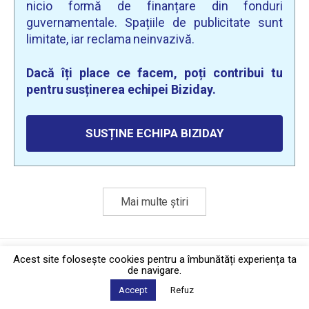
nicio formă de finanțare din fonduri
guvernamentale. Spațiile de publicitate sunt
limitate, iar reclama neinvazivă.
Dacă îți place ce facem, poți contribui tu
pentru susținerea echipei Biziday.
SUSȚINE ECHIPA BIZIDAY
Mai multe știri
Politica de confidențialitate
·
Contact
Acest site foloseşte cookies pentru a îmbunătăți experiența ta
2026 © Biziday
de navigare.
Accept
Refuz