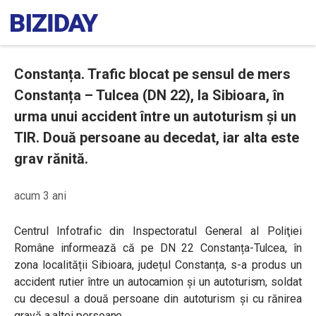
Constanța. Trafic blocat pe sensul de mers
Constanța – Tulcea (DN 22), la Sibioara, în
urma unui accident între un autoturism și un
TIR. Două persoane au decedat, iar alta este
grav rănită.
acum 3 ani
Centrul Infotrafic din Inspectoratul General al Poliţiei
Române
informează că pe DN 22 Constanța-Tulcea, în
zona localității Sibioara, județul Constanța, s-a produs un
accident rutier între un autocamion și un autoturism, soldat
cu decesul a două persoane din autoturism și cu rănirea
gravă a altei persoane.