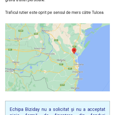
Traficul rutier este oprit pe sensul de mers către Tulcea.
Echipa Biziday nu a solicitat și nu a acceptat