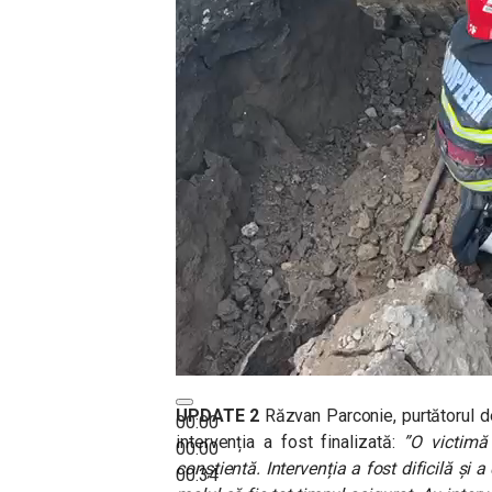
UPDATE 2
Răzvan Parconie, purtătorul d
00:00
intervenția a fost finalizată:
”O victimă 
00:00
conștientă. Intervenția a fost dificilă și 
00:34