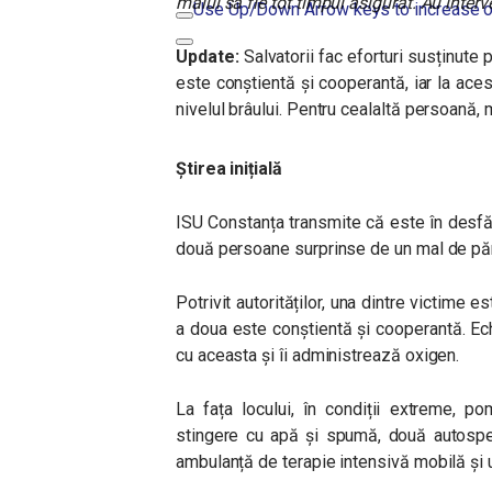
malul să fie tot timpul asigurat. Au inter
Use Up/Down Arrow keys to increase o
Update:
Salvatorii fac eforturi susținute 
este conștientă și cooperantă, iar la ace
nivelul brâului. Pentru cealaltă persoană, m
Știrea inițială
ISU Constanța transmite că este în desf
două persoane surprinse de un mal de pămâ
Potrivit autorităților, una dintre victime 
a doua este conștientă și cooperantă. Ech
cu aceasta și îi administrează oxigen.
La fața locului, în condiții extreme, po
stingere cu apă și spumă, două autosp
ambulanță de terapie intensivă mobilă și u