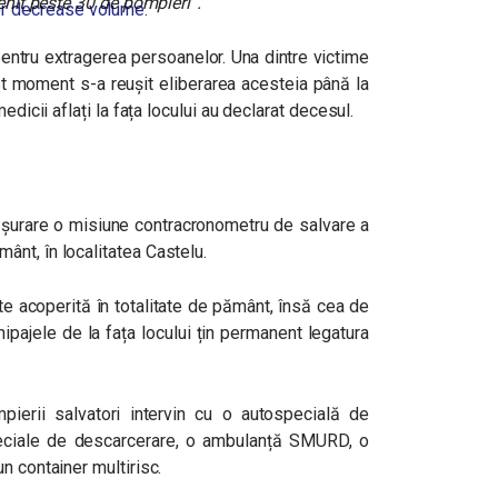
venit peste 30 de pompieri”.
r decrease volume.
pentru extragerea persoanelor. Una dintre victime
st moment s-a reușit eliberarea acesteia până la
edicii aflați la fața locului au declarat decesul.
ășurare o misiune contracronometru de salvare a
nt, în localitatea Castelu.
este acoperită în totalitate de pământ, însă cea de
ipajele de la fața locului țin permanent legatura
mpierii salvatori intervin cu o autospecială de
eciale de descarcerare, o ambulanță SMURD, o
n container multirisc.