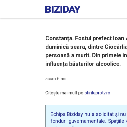
Constanța. Fostul prefect Ioan A
duminică seara, dintre Ciocârli
persoană a murit. Din primele in
influența băuturilor alcoolice.
acum 6 ani
Citește mai mult pe
stirileprotv.ro
Echipa Biziday nu a solicitat și n
fonduri guvernamentale. Spațiile d