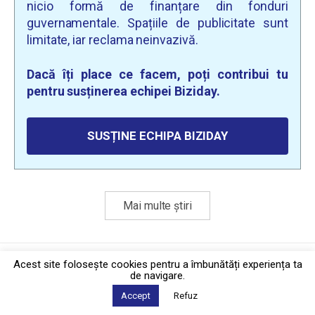
nicio formă de finanțare din fonduri
guvernamentale. Spațiile de publicitate sunt
limitate, iar reclama neinvazivă.
Dacă îți place ce facem, poți contribui tu
pentru susținerea echipei Biziday.
SUSȚINE ECHIPA BIZIDAY
Mai multe știri
Politica de confidențialitate
·
Contact
Acest site foloseşte cookies pentru a îmbunătăți experiența ta
2026 © Biziday
de navigare.
Accept
Refuz