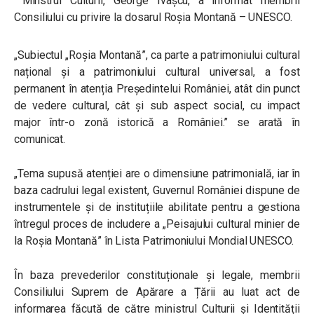
Minstrul Culturii, George Ivașcu, a informat membrii
Consiliului cu privire la dosarul Roșia Montană – UNESCO.
„Subiectul „Roșia Montană”, ca parte a patrimoniului cultural
național și a patrimoniului cultural universal, a fost
permanent în atenția Președintelui României, atât din punct
de vedere cultural, cât și sub aspect social, cu impact
major într-o zonă istorică a României.” se arată în
comunicat.
„
Tema supusă atenției are o dimensiune patrimonială, iar în
baza cadrului legal existent, Guvernul României dispune de
instrumentele și de instituțiile abilitate pentru a gestiona
întregul proces de includere a „Peisajului cultural minier de
la Roşia Montană” în Lista Patrimoniului Mondial UNESCO.
În baza prevederilor constituționale și legale, membrii
Consiliului Suprem de Apărare a Țării au luat act de
informarea făcută de către ministrul Culturii și Identității