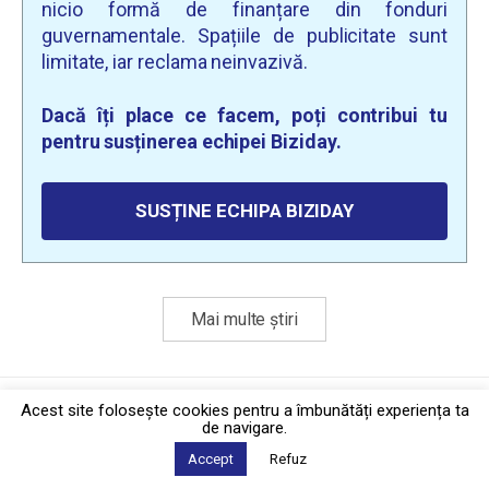
nicio formă de finanțare din fonduri
guvernamentale. Spațiile de publicitate sunt
limitate, iar reclama neinvazivă.
Dacă îți place ce facem, poți contribui tu
pentru susținerea echipei Biziday.
SUSȚINE ECHIPA BIZIDAY
Mai multe știri
Politica de confidențialitate
·
Contact
Acest site foloseşte cookies pentru a îmbunătăți experiența ta
2026 © Biziday
de navigare.
Accept
Refuz