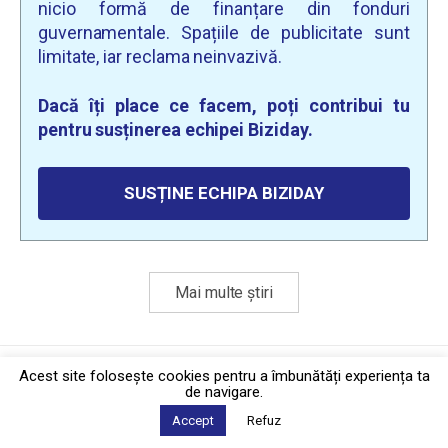
nicio formă de finanțare din fonduri
guvernamentale. Spațiile de publicitate sunt
limitate, iar reclama neinvazivă.
Dacă îți place ce facem, poți contribui tu
pentru susținerea echipei Biziday.
SUSȚINE ECHIPA BIZIDAY
Mai multe știri
Politica de confidențialitate
·
Contact
Acest site foloseşte cookies pentru a îmbunătăți experiența ta
2026 © Biziday
de navigare.
Accept
Refuz