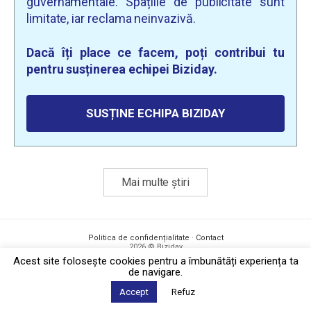
guvernamentale. Spațiile de publicitate sunt
limitate, iar reclama neinvazivă.
Dacă îți place ce facem, poți contribui tu
pentru susținerea echipei Biziday.
SUSȚINE ECHIPA BIZIDAY
Mai multe știri
Politica de confidențialitate
·
Contact
2026 © Biziday
Acest site foloseşte cookies pentru a îmbunătăți experiența ta
de navigare.
Accept
Refuz