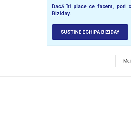
Dacă îți place ce facem, poți c
Biziday.
SUSȚINE ECHIPA BIZIDAY
Mai 