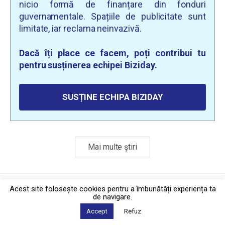
nicio formă de finanțare din fonduri
guvernamentale. Spațiile de publicitate sunt
limitate, iar reclama neinvazivă.
Dacă îți place ce facem, poți contribui tu
pentru susținerea echipei Biziday.
SUSȚINE ECHIPA BIZIDAY
Mai multe știri
Politica de confidențialitate
·
Contact
Acest site foloseşte cookies pentru a îmbunătăți experiența ta
2026 © Biziday
de navigare.
Accept
Refuz