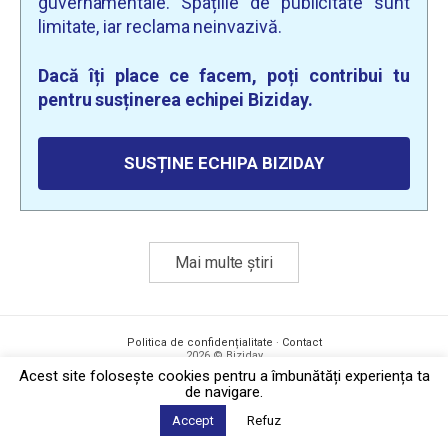
guvernamentale. Spațiile de publicitate sunt
limitate, iar reclama neinvazivă.
Dacă îți place ce facem, poți contribui tu
pentru susținerea echipei Biziday.
SUSȚINE ECHIPA BIZIDAY
Mai multe știri
Politica de confidențialitate
·
Contact
2026 © Biziday
Acest site foloseşte cookies pentru a îmbunătăți experiența ta
de navigare.
Accept
Refuz