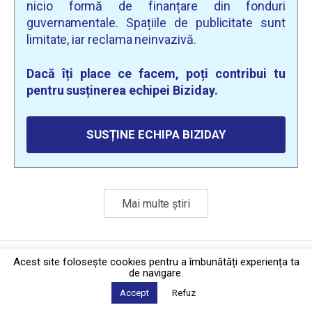
nicio formă de finanțare din fonduri
guvernamentale. Spațiile de publicitate sunt
limitate, iar reclama neinvazivă.
Dacă îți place ce facem, poți contribui tu
pentru susținerea echipei Biziday.
SUSȚINE ECHIPA BIZIDAY
Mai multe știri
Politica de confidențialitate
·
Contact
Acest site foloseşte cookies pentru a îmbunătăți experiența ta
2026 © Biziday
de navigare.
Accept
Refuz