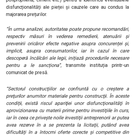
disfuncționalități ale pieței și cauzele care au condus la
majorarea prețurilor.
“În urma analizei, autoritatea poate propune recomandări,
respectiv măsuri în vederea remedierii, atenuării şi
prevenirii oricăror efecte negative asupra concurenței şi,
implicit, asupra consumatorilor, iar în cazul în care
descoperă încălcări ale legii, inițiază procedurile necesare
pentru a le sancționa”,
transmite instituția printr-un
comunicat de presă.
“Sectorul construcţiilor se confruntă cu o creștere a
preţurilor anumitor materiale pentru construcţii.
În aceste
condiții, există riscul apariţiei unor disfuncţionalităţi în
aprovizionarea cu materii prime pentru investiţiile în curs,
iar în ceea ce priveşte noile investiţii antreprenorii ar putea
avea rezerve în a se prezenta la licitaţii, putând avea
dificultăți în a întocmi oferte corecte şi competitive din