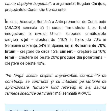
cauza depășirii bugetului
“,
a argumentat Bogdan Chirițoiu,
președintele Consiliului Concurenței.
În iunie, Asociaţia Română a Antreprenorilor de Construcţii
(ARACO) semnala că în cursul Trimestrului I, au fost
înregistrare la nivelul Uniunii Europene următoarele
creşteri:
oţel
– creşteri de 110% în Italia, de 70% în
Germania şi Franţa, 64% în Spania, iar
în România de 70%
;
bitum
– creştere de circa 15%;
ciment
– creştere cu 10%;
lemn
– creştere de peste 20%;
produse din polietilenă
–
creştere de peste 40%.
“Pe lângă aceste creşteri imprevizibile, companiile de
construcţii se confruntă şi cu întârzieri pe lanţurile de
aprovizionare, furnizorii fiind rezervaţi în a-şi asuma
termene specifice de livrare”
, mai semnala ARACO.