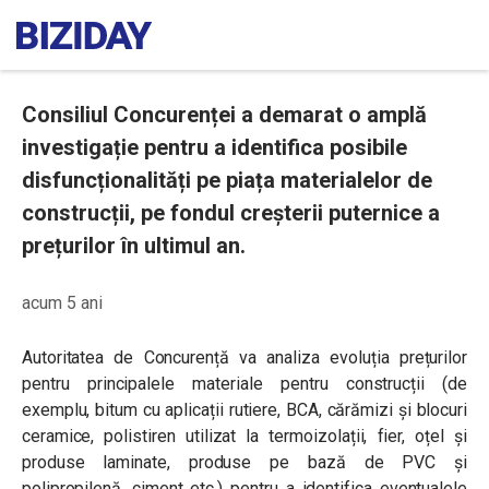
Consiliul Concurenței a demarat o amplă
investigație pentru a identifica posibile
disfuncționalități pe piața materialelor de
construcții, pe fondul creșterii puternice a
prețurilor în ultimul an.
acum 5 ani
Autoritatea de Concurență va analiza evoluția prețurilor
pentru principalele materiale pentru construcții (de
exemplu, bitum cu aplicații rutiere, BCA, cărămizi și blocuri
ceramice, polistiren utilizat la termoizolații, fier, oțel și
produse laminate, produse pe bază de PVC și
polipropilenă, ciment etc.) pentru a identifica eventualele