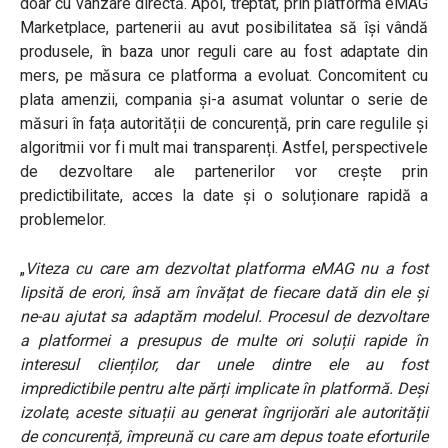
doar cu vânzare directă. Apoi, treptat, prin platforma eMAG
Marketplace, partenerii au avut posibilitatea să își vândă
produsele, în baza unor reguli care au fost adaptate din
mers, pe măsura ce platforma a evoluat. Concomitent cu
plata amenzii, compania și-a asumat voluntar o serie de
măsuri în fața autorității de concurență, prin care regulile și
algoritmii vor fi mult mai transparenți. Astfel, perspectivele
de dezvoltare ale partenerilor vor crește prin
predictibilitate, acces la date și o soluționare rapidă a
problemelor.
„
Viteza cu care am dezvoltat platforma eMAG nu a fost
lipsită de erori, însă am învățat de fiecare dată din ele și
ne-au ajutat sa adaptăm modelul. Procesul de dezvoltare
a platformei a presupus de multe ori soluții rapide în
interesul clienților, dar unele dintre ele au fost
impredictibile pentru alte părți implicate în platformă. Deși
izolate, aceste situații au generat îngrijorări ale autorității
de concurență, împreună cu care am depus toate eforturile