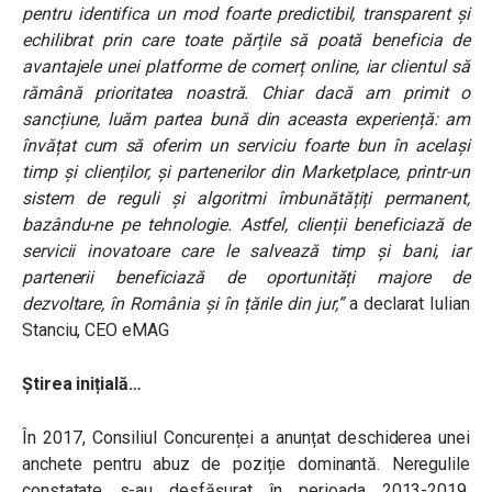
pentru identifica un mod foarte predictibil, transparent și
echilibrat prin care toate părțile să poată beneficia de
avantajele unei platforme de comerț online, iar clientul să
rămână prioritatea noastră. Chiar dacă am primit o
sancțiune, luăm partea bună din aceasta experiență
:
am
învățat cum să oferim un serviciu foarte bun în același
timp și clienților, și partenerilor din Marketplace, printr-un
sistem de reguli și algoritmi îmbunătățiți permanent,
bazându-ne pe tehnologie. Astfel, clienții beneficiază de
servicii inovatoare care le salvează timp și bani, iar
partenerii beneficiază de oportunități majore de
dezvoltare, în România și în țările din jur,”
a declarat Iulian
Stanciu, CEO eMAG
Știrea inițială…
În 2017, Consiliul Concurenței a anunțat deschiderea unei
anchete pentru abuz de poziție dominantă. Neregulile
constatate s-au desfășurat în perioada 2013-2019,