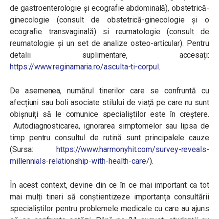
de gastroenterologie și ecografie abdominală), obstetrică-
ginecologie (consult de obstetrică-ginecologie și o
ecografie transvaginală) si reumatologie (consult de
reumatologie și un set de analize osteo-articular). Pentru
detalii suplimentare, accesați:
https://www.reginamaria.ro/asculta-ti-corpul
.
De asemenea, numărul tinerilor care se confruntă cu
afecțiuni sau boli asociate stilului de viață pe care nu sunt
obișnuiți să le comunice specialiștilor este în creștere.
Autodiagnosticarea, ignorarea simptomelor sau lipsa de
timp pentru consultul de rutină sunt principalele cauze
(Sursa:
https://www.harmonyhit.com/survey-reveals-
millennials-relationship-with-health-care/
)
.
În acest context, devine din ce în ce mai important ca tot
mai mulți tineri să conștientizeze importanța consultării
specialiștilor pentru problemele medicale cu care au ajuns