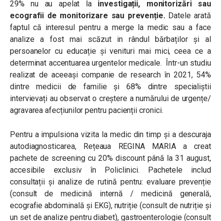
29% nu au apelat la
investigații, monitorizări sau
ecografii de monitorizare sau prevenție
.
Datele arată
faptul că interesul pentru a merge la medic sau a face
analize a fost mai scăzut in rândul bărbaților și al
persoanelor cu educație și venituri mai mici, ceea ce a
determinat accentuarea urgentelor medicale. Într-un studiu
realizat de aceeași companie de research în 2021, 54%
dintre medicii de familie și 68% dintre specialiștii
intervievați au observat o creștere a numărului de urgențe/
agravarea afecțiunilor pentru pacienții cronici.
Pentru a impulsiona vizita la medic din timp și a descuraja
autodiagnosticarea, Rețeaua REGINA MARIA a creat
pachete de screening cu 20% discount până la 31 august,
accesibile exclusiv în Policlinici. Pachetele includ
consultații și analize de rutină pentru: evaluare prevenție
(consult de medicină internă / medicină generală,
ecografie abdominală și EKG), nutriție (consult de nutriție și
un set de analize pentru diabet), gastroenterologie (consult