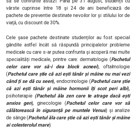
să se confrunte astăzi. Până pe 31 august, studenții cu
vârste cuprinse între 18 și 24 de ani beneficiază de
pachete de preventie destinate nevoilor lor și stilului lor de
viață, cu discount de 30%.
Cele șase pachete destinate studenților au fost special
gândite astfel încât să răspundă principalelor probleme
medicale cu care s-ar putea confrunta și acoperă mai multe
specialități medicale, printre care: dermatologie (
Pachetul
celor care vor să-i dea block acneei
), oftalmologie
(
Pachetul care știe că azi ești tânăr și mâine nu mai vezi
când ți se dă cu seen
), endocrinologie (
Pachetul care știe
că azi ești tânăr și mâine hormonii îți scot peri albi
),
psihoterapie
(Pachetul ăla zen care te atrage dacă ești
anxios gen
), ginecologie (
Pachetul celor care vor să
călătorească în siguranță pe muntele Venus
) și analize
de sânge (
Pachetul ăla care știe că azi ești tânăr și mâine
ai colesterolul mare
).