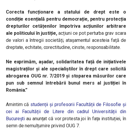
Corecta funcționare a statului de drept este o
condiție esențială pentru democrație, pentru protecția
drepturilor cetățenilor împotriva acțiunilor arbitrare
ale politicului în justiție,
acțiuni ce pot perturba grav scara
de valori a întregii societăți, atașamentul acesteia față de
dreptate, echitate, corectitudine, cinste, responsabilitate.
Ne exprimăm, așadar, solidaritatea față de inițiativele
magistraților și ale specialiștilor în drept care solicită
abrogarea OUG nr. 7/2019 și stoparea măsurilor care
pun sub semnul întrebării bunul mers al justiției în
România.”
Amintim că
studenții și profesorii Facultății de Filosofie și
cei ai Facultății de Litere din cadrul Universității din
București
au anunțat că vor protesta joi în fața instituției, în
semn de nemulțumire privind OUG 7.