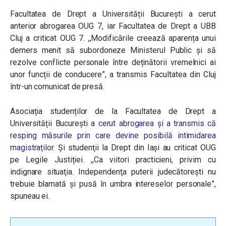
Facultatea de Drept a Universității București a cerut
anterior abrogarea OUG 7, iar Facultatea de Drept a UBB
Cluj a criticat OUG 7. ,,Modificările creează aparența unui
demers menit să subordoneze Ministerul Public și să
rezolve conflicte personale între deținătorii vremelnici ai
unor funcții de conducere”, a transmis Facultatea din Cluj
într-un comunicat de presă.
Asociația studenților de la Facultatea de Drept a
Universității București a
cerut abrogarea și a transmis că
resping măsurile prin care devine posibilă intimidarea
magistraților.
Și studenţii la Drept din Iaşi au criticat OUG
pe Legile Justiției. ,,Ca viitori practicieni, privim cu
indignare situaţia. Independenţa puterii judecătoreşti nu
trebuie blamată şi pusă în umbra intereselor personale”,
spuneau ei.