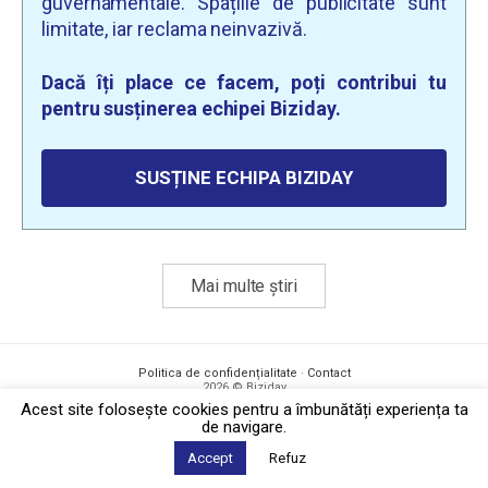
guvernamentale. Spațiile de publicitate sunt
limitate, iar reclama neinvazivă.
Dacă îți place ce facem, poți contribui tu
pentru susținerea echipei Biziday.
SUSȚINE ECHIPA BIZIDAY
Mai multe știri
Politica de confidențialitate
·
Contact
2026 © Biziday
Acest site foloseşte cookies pentru a îmbunătăți experiența ta
de navigare.
Accept
Refuz