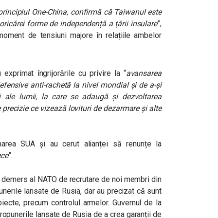
u principiul One-China, confirmă că Taiwanul este
 oricărei forme de independență a țării insulare
”,
moment de tensiuni majore în relațiile ambelor
exprimat îngrijorările cu privire la “
avansarea
fensive anti-rachetă la nivel mondial și de a-și
ni ale lumii, la care se adaugă și dezvoltarea
precizie ce vizează lovituri de dezarmare și alte
rea SUA și au cerut alianței să renunțe la
ece
”.
ui demers al NATO de recrutare de noi membri din
nerile lansate de Rusia, dar au precizat că sunt
iecte, precum controlul armelor. Guvernul de la
 propunerile lansate de Rusia de a crea garanții de