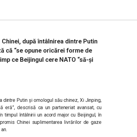
Chinei, după întâlnirea dintre Putin
ză că “se opune oricărei forme de
timp ce Beijingul cere NATO “să-și
a dintre Putin și omologul său chinez, Xi Jinping,
ouă eră”, descrisă ca un parteneriat avansat, cu
n timpul întâlnirii un acord major cu Beijingul, în
 promis Chinei suplimentarea livrărilor de gaze
 an.