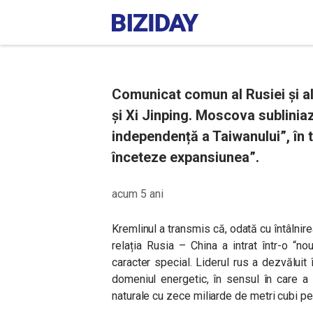
Comunicat comun al Rusiei și al 
și Xi Jinping. Moscova sublinia
independență a Taiwanului”, în 
înceteze expansiunea”.
acum 5 ani
Kremlinul a transmis că, odată cu întâlnire
relația Rusia – China a intrat într-o “n
caracter special. Liderul rus a dezvăluit î
domeniul energetic, în sensul în care a
naturale cu zece miliarde de metri cubi pe