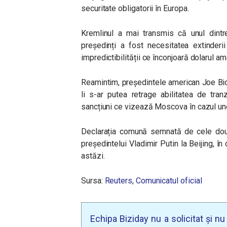
securitate obligatorii în Europa.
Kremlinul a mai transmis că unul dintr
președinți a fost necesitatea extinderi
impredictibilității ce înconjoară dolarul am
Reamintim, președintele american Joe Bid
li s-ar putea retrage abilitatea de tra
sancțiuni ce vizează Moscova în cazul une
Declarația comună semnată de cele două 
președintelui Vladimir Putin la Beijing, în
astăzi.
Sursa:
Reuters
,
Comunicatul oficial
Echipa Biziday nu a solicitat și n