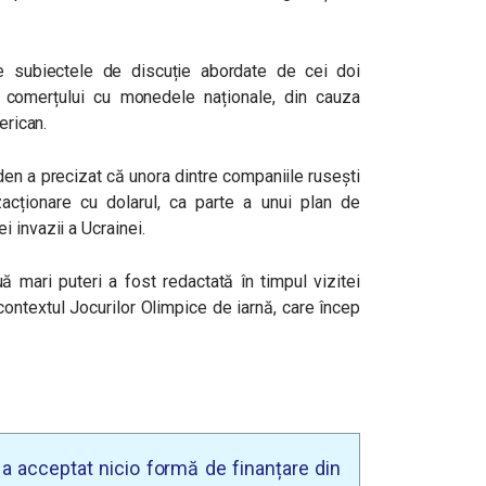
e subiectele de discuție abordate de cei doi
i comerțului cu monedele naționale, din cauza
erican.
en a precizat că unora dintre companiile rusești
nzacționare cu dolarul, ca parte a unui plan de
i invazii a Ucrainei.
mari puteri a fost redactată în timpul vizitei
 contextul Jocurilor Olimpice de iarnă, care încep
u a acceptat nicio formă de finanțare din