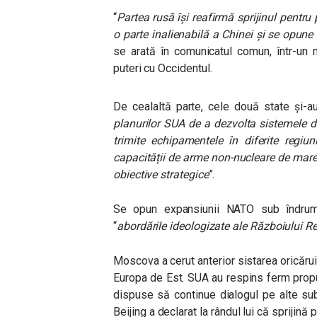
“
Partea rusă își reafirmă sprijinul pentr
o parte inalienabilă a Chinei și se opune
se arată în comunicatul comun, într-un 
puteri cu Occidentul.
De cealaltă parte, cele două state și-au 
planurilor SUA de a dezvolta sistemele de
trimite echipamentele în diferite regiu
capacității de arme non-nucleare de mare 
obiective strategice
”.
Se opun expansiunii NATO sub îndruma
“
abordările ideologizate ale Războiului R
Moscova a cerut anterior sistarea oricăr
Europa de Est. SUA au respins ferm propu
dispuse să continue dialogul pe alte sub
Beijing a declarat la rândul lui că sprijină