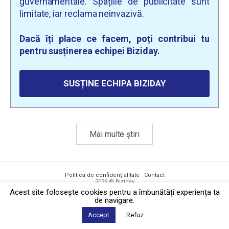
guvernamentale. Spațiile de publicitate sunt
limitate, iar reclama neinvazivă.
Dacă îți place ce facem, poți contribui tu
pentru susținerea echipei Biziday.
SUSȚINE ECHIPA BIZIDAY
Mai multe știri
Politica de confidențialitate
·
Contact
2026 © Biziday
Acest site foloseşte cookies pentru a îmbunătăți experiența ta
de navigare.
Accept
Refuz