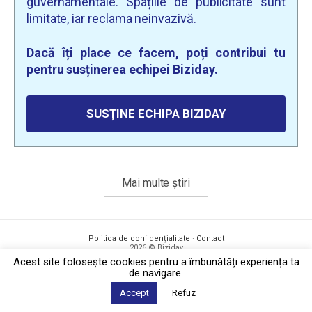
guvernamentale. Spațiile de publicitate sunt
limitate, iar reclama neinvazivă.
Dacă îți place ce facem, poți contribui tu
pentru susținerea echipei Biziday.
SUSȚINE ECHIPA BIZIDAY
Mai multe știri
Politica de confidențialitate
·
Contact
2026 © Biziday
Acest site foloseşte cookies pentru a îmbunătăți experiența ta
de navigare.
Accept
Refuz