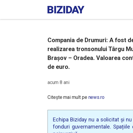
Compania de Drumuri: A fost d
realizarea tronsonului Târgu M
Braşov – Oradea. Valoarea contr
de euro.
acum 8 ani
Citește mai mult pe
news.ro
Echipa Biziday nu a solicitat și n
fonduri guvernamentale. Spațiile d