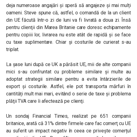
deja numeroase angajări și speră să angajeze și mai mulți
oameni. Steve spune că, astfel, o comandă de la un client
din UE făcută într-o zi de luni va fi livrată a doua zi. Însă
pentru clienţii din Marea Britanie care doresc echipamente
pentru copiii lor, livrarea nu este atât de rapidă și se face
cu taxe suplimentare. Chiar și costurile de curierat s-au
triplat.
La şase luni după ce UK a părăsit UE, mii de alte companii
mici s-au confruntat cu probleme similare și multe au
adoptat strategii similare pentru a evita întârzierile de
export şi costurile. Astfel, ele pot transporta mărfuri în
cantități mult mai mari, evitând o serie de taxe și problema
plăţii TVA care îi afectează pe clienţi.
Un sondaj Financial Times, realizat pe 651 companii
britanice, arată că 31% dintre firmele care fac comerţ cu UE
au suferit un impact negativ în ceea ce privește comerțul