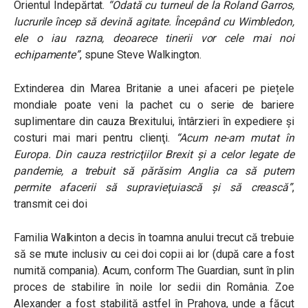
Orientul Îndepărtat.
“Odată cu turneul de la Roland Garros,
lucrurile încep să devină agitate. Începând cu Wimbledon,
ele o iau razna, deoarece tinerii vor cele mai noi
echipamente”
, spune Steve
Walkington
.
Extinderea din Marea Britanie a unei afaceri pe piețele
mondiale poate veni la pachet cu o serie de bariere
suplimentare din cauza Brexitului, întârzieri în expediere şi
costuri mai mari pentru clienţi.
“Acum ne-am mutat în
Europa. Din cauza restricţiilor Brexit şi a celor legate de
pandemie, a trebuit să părăsim Anglia ca să putem
permite afacerii să supravieţuiască și să crească”
,
transmit cei doi
Familia Walkinton a decis în toamna anului trecut că trebuie
să se mute inclusiv cu cei doi copii ai lor (după care a fost
numită compania). Acum, conform The Guardian, sunt în plin
proces de stabilire în noile lor sedii din România. Zoe
Alexander a fost stabilită astfel în Prahova, unde a făcut