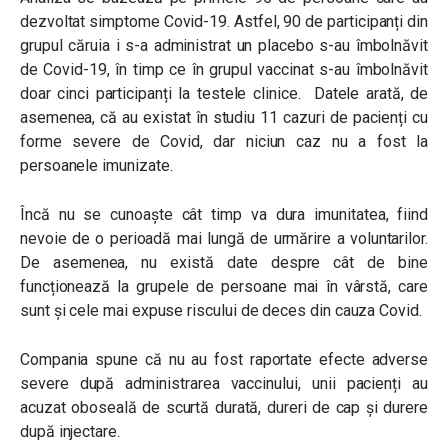
dezvoltat simptome Covid-19. Astfel,
90 de participanți din
grupul căruia i s-a administrat un placebo s-au îmbolnăvit
de Covid-19, în timp ce în grupul vaccinat s-au îmbolnăvit
doar cinci participanți la testele clinice. Datele arată, de
asemenea, că au existat în studiu 11 cazuri de pacienți cu
forme severe de Covid, dar niciun caz nu a fost la
persoanele imunizate.
Încă nu se cunoaște cât timp va dura imunitatea, fiind
nevoie de o perioadă mai lungă de urmărire a voluntarilor.
De asemenea, nu există date despre cât de bine
funcționează la grupele de persoane mai în vârstă, care
sunt și cele mai expuse riscului de deces din cauza Covid.
Compania spune că nu au fost raportate efecte adverse
severe după administrarea vaccinului, unii pacienți au
acuzat oboseală de scurtă durată, dureri de cap și durere
după injectare.