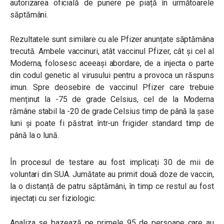
autorizarea oficială de punere pe piață în următoarele
săptămâni.
Rezultatele sunt similare cu ale Pfizer anunțate săptămâna
trecută.
Ambele vaccinuri, atât vaccinul Pfizer, cât și cel al
Moderna, folosesc aceeași abordare, de a injecta o parte
din codul genetic al virusului pentru a provoca un răspuns
imun.
Spre deosebire de vaccinul Pfizer care trebuie
menținut la -75 de grade Celsius, cel de la Moderna
rămâne stabil la -20 de grade Celsius timp de până la șase
luni și poate fi păstrat într-un frigider standard timp de
până la o lună.
În procesul de testare au fost implicați 30 de mii de
voluntari din SUA. Jumătate au primit două doze de vaccin,
la o distanță de patru săptămâni, în timp ce restul au fost
injectați cu ser fiziologic.
Analiza se bazează pe primele 95 de persoane care au