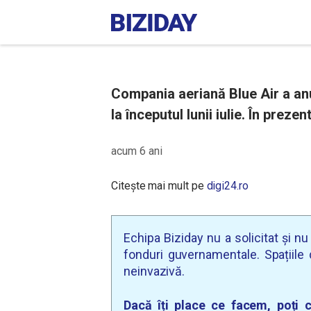
Compania aeriană Blue Air a anu
la începutul lunii iulie. În prez
acum 6 ani
Citește mai mult pe
digi24.ro
Echipa Biziday nu a solicitat și n
fonduri guvernamentale. Spațiile d
neinvazivă.
Dacă îți place ce facem, poți c