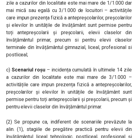
zile a cazurilor din localitate este mai mare de 1/1.000 dar
mai mică sau egală cu 3/1.000 de locuitori – activitățile
care impun prezența fizică a antepreșcolarilor, preșcolarilor
și elevilor în unitățile de învățământ sunt permise pentru
toți antepreșcolarii și preșcolarii, elevii claselor din
învățământul primar, precum si pentru elevii claselor
terminale din învățământul gimnazial, liceal, profesional si
postliceal;
c)
Scenariul roșu
– incidența cumulată în ultimele 14 zile
a cazurilor din localitate este mai mare de 3/1.000 –
activitățile care impun prezența fizică a antepreșcolarilor,
preșcolarilor și elevilor în unitățile de învățământ sunt
permise pentru toți antepreșcolarii și preșcolarii, precum și
pentru elevii claselor din învățământul primar.
(2) Se propune ca, indiferent de scenariile prevăzute la
alin. (1), stagiile de pregătire practică pentru elevii din
învățământul liceal tehnologic, postliceal, profesional și