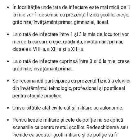
În localitățile unde rata de infectare este mai mică de 1
la mie vor fi deschise cu prezență fizică școlile: creșe,
grădinițe, învățământ primar, gimnazial, liceal.
La o rată de infectare între 1 și 3 la mia de locuitori vor
merge la cursuri: creșe, grădiniță, învățământ primar,
clasele a VIII-a, a XII-a și a XIII-a.
La o rată de infectare cuprinsă între 3 și 6 la mie: creșe,
grădinițe, învățământ primar.
Se recomandă participarea cu prezență fizică a elevilor
din învățământul tehnologic, profesional și postliceal
pentru stagiile practice.
Universitățile atât civile cât și militare au autonomie.
Pentru liceele militare și cele de poliție nu se aplică
scenariile ca pentru restul școlilor. Redeschiderea sau
închiderea acestor școli militare și de poliție va fi