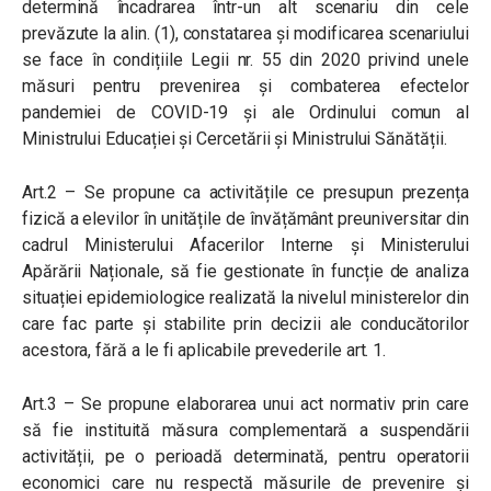
determină încadrarea într-un alt scenariu din cele
prevăzute la alin. (1), constatarea și modificarea scenariului
se face în condițiile Legii nr. 55 din 2020 privind unele
măsuri pentru prevenirea și combaterea efectelor
pandemiei de COVID-19 și ale Ordinului comun al
Ministrului Educației și Cercetării și Ministrului Sănătății.
Art.2 – Se propune ca activitățile ce presupun prezența
fizică a elevilor în unitățile de învățământ preuniversitar din
cadrul Ministerului Afacerilor Interne și Ministerului
Apărării Naționale, să fie gestionate în funcție de analiza
situației epidemiologice realizată la nivelul ministerelor din
care fac parte și stabilite prin decizii ale conducătorilor
acestora, fără a le fi aplicabile prevederile art. 1.
Art.3 – Se propune elaborarea unui act normativ prin care
să fie instituită măsura complementară a suspendării
activității, pe o perioadă determinată, pentru operatorii
economici care nu respectă măsurile de prevenire și