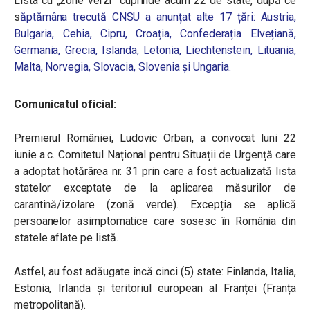
Lista cu „zone verzi” cuprinde acum 22 de state, după ce
s
ăptămâna trecută CNSU a anunțat alte 17 țări:
Austria,
Bulgaria, Cehia, Cipru, Croația, Confederația Elvețiană,
Germania, Grecia, Islanda, Letonia, Liechtenstein, Lituania,
Malta, Norvegia, Slovacia, Slovenia și Ungaria.
Comunicatul oficial:
Premierul României, Ludovic Orban, a convocat luni 22
iunie a.c. Comitetul Național pentru Situații de Urgență care
a adoptat hotărârea nr. 31 prin care a fost actualizată lista
statelor exceptate de la aplicarea măsurilor de
carantină/izolare (zonă verde). Excepția se aplică
persoanelor asimptomatice care sosesc în România din
statele aflate pe listă.
Astfel, au fost adăugate încă cinci (5) state: Finlanda, Italia,
Estonia, Irlanda și teritoriul european al Franței (Franța
metropolitană).