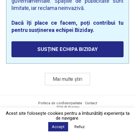
guvernamentale. Spațiile de publicitate sunt
limitate, iar reclama neinvazivă.
Dacă îți place ce facem, poți contribui tu
pentru susținerea echipei Biziday.
SUSȚINE ECHIPA BIZIDAY
Mai multe știri
Politica de confidențialitate
·
Contact
2026 © Biziday
Acest site foloseşte cookies pentru a îmbunătăți experiența ta
de navigare.
Accept
Refuz