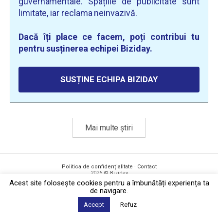
guvernamentale. Spațiile de publicitate sunt
limitate, iar reclama neinvazivă.
Dacă îți place ce facem, poți contribui tu
pentru susținerea echipei Biziday.
SUSȚINE ECHIPA BIZIDAY
Mai multe știri
Politica de confidențialitate
·
Contact
2026 © Biziday
Acest site foloseşte cookies pentru a îmbunătăți experiența ta
de navigare.
Accept
Refuz