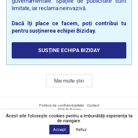
guvernamentale. Spațiile de publicitate sunt
limitate, iar reclama neinvazivă.
Dacă îți place ce facem, poți contribui tu
pentru susținerea echipei Biziday.
SUSȚINE ECHIPA BIZIDAY
Mai multe știri
Politica de confidențialitate
·
Contact
2026 © Biziday
Acest site foloseşte cookies pentru a îmbunătăți experiența ta
de navigare.
Accept
Refuz