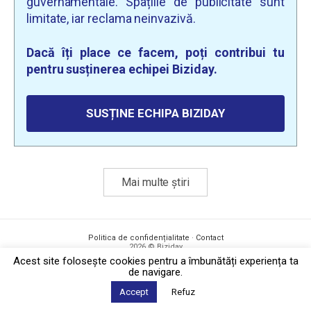
guvernamentale. Spațiile de publicitate sunt
limitate, iar reclama neinvazivă.
Dacă îți place ce facem, poți contribui tu
pentru susținerea echipei Biziday.
SUSȚINE ECHIPA BIZIDAY
Mai multe știri
Politica de confidențialitate
·
Contact
2026 © Biziday
Acest site foloseşte cookies pentru a îmbunătăți experiența ta
de navigare.
Accept
Refuz